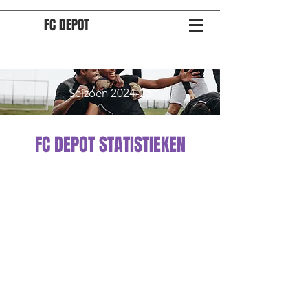
FC DEPOT
Seizoen 2024-25
FC DEPOT
STATISTIEKEN