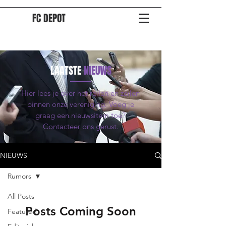
FC DEPOT
LAATSTE
NIEUWS
Hier lees je over het reilen en zeilen
binnen onze vereniging. Voeg je
graag een nieuwsitem toe?
Contacteer ons gerust.
NIEUWS
Rumors
All Posts
Posts Coming Soon
Featured