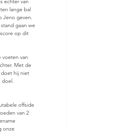
is echter van 
ten lange bal 
op Jeno geven. 
1 stand gaan we 
 score op dit 
e voeten van 
chter. Met de 
doet hij niet 
 doel. 
tabele offside 
hoeden van 2 
gename 
g onze 