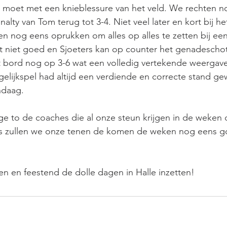
j moet met een knieblessure van het veld. We rechten n
lty van Tom terug tot 3-4. Niet veel later en kort bij he
en nog eens oprukken om alles op alles te zetten bij ee
et niet goed en Sjoeters kan op counter het genadescho
t bord nog op 3-6 wat een volledig vertekende weergave
gelijkspel had altijd een verdiende en correcte stand ge
ndaag.
oge to de coaches die al onze steun krijgen in de weken 
s zullen we onze tenen de komen de weken nog eens 
en en feestend de dolle dagen in Halle inzetten!