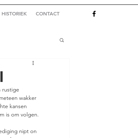
 HISTORIEK
CONTACT
l
 rustige 
 meteen wakker 
chte kansen 
am is om volgen.
ediging nipt on 