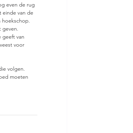
og even de rug 
t einde van de 
n hoekschop. 
t geven. 
 geeft van 
weest voor 
die volgen. 
goed moeten 