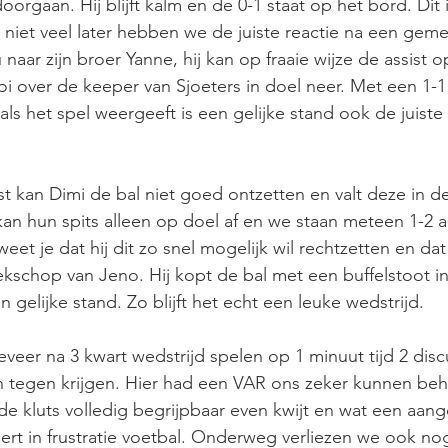
oorgaan. Hij blijft kalm en de 0-1 staat op het bord. Dit 
 niet veel later hebben we de juiste reactie na een geme
naar zijn broer Yanne, hij kan op fraaie wijze de assist 
i over de keeper van Sjoeters in doel neer. Met een 1-
als het spel weergeeft is een gelijke stand ook de juiste
t kan Dimi de bal niet goed ontzetten en valt deze in d
n hun spits alleen op doel af en we staan meteen 1-2 a
weet je dat hij dit zo snel mogelijk wil rechtzetten en dat 
ekschop van Jeno. Hij kopt de bal met een buffelstoot in
gelijke stand. Zo blijft het echt een leuke wedstrijd.
eer na 3 kwart wedstrijd spelen op 1 minuut tijd 2 discu
en tegen krijgen. Hier had een VAR ons zeker kunnen be
de kluts volledig begrijpbaar even kwijt en wat een aan
ert in frustratie voetbal. Onderweg verliezen we ook no