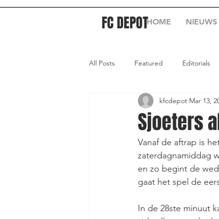
FC DEPOT
HOME
NIEUWS
All Posts
Featured
Editorials
kfcdepot
Mar 13, 2
Sjoeters a
Vanaf de aftrap is h
zaterdagnamiddag wa
en zo begint de weds
gaat het spel de eer
In de 28ste minuut k