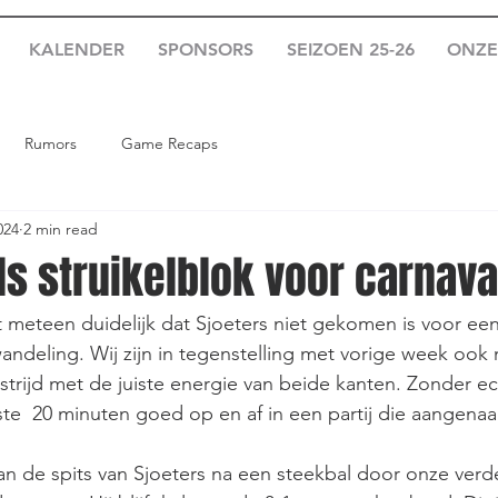
KALENDER
SPONSORS
SEIZOEN 25-26
ONZE
Rumors
Game Recaps
024
2 min read
ls struikelblok voor carnava
et meteen duidelijk dat Sjoeters niet gekomen is voor een
ndeling. Wij zijn in tegenstelling met vorige week ook
trijd met de juiste energie van beide kanten. Zonder e
ste  20 minuten goed op en af in een partij die aangena
an de spits van Sjoeters na een steekbal door onze verd