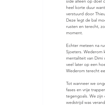
side alleen op doel d
heel korte duur want
verstuurd door Thieu 
Deze legt de bal moo
rusten en terecht, zo
moment.
Echter meteen na rus
Sjoeters. Wederom ka
mentaliteit van Dimi 
veel later op een ho
Wederom terecht een 
Tot wanneer we ongev
fases en vrije trapp
tegengoals. We zijn 
wedstrijd was verand